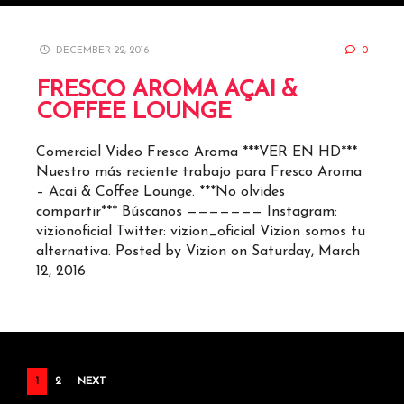
DECEMBER 22, 2016
0
FRESCO AROMA AÇAI &
COFFEE LOUNGE
Comercial Video Fresco Aroma ***VER EN HD***
Nuestro más reciente trabajo para Fresco Aroma
– Acai & Coffee Lounge. ***No olvides
compartir*** Búscanos ——————— Instagram:
vizionoficial Twitter: vizion_oficial Vizion somos tu
alternativa. Posted by Vizion on Saturday, March
12, 2016
POSTS
1
2
NEXT
PAGINATION