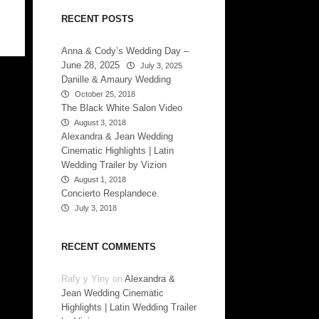
RECENT POSTS
Anna & Cody’s Wedding Day –
June 28, 2025
July 3, 2025
Danille & Amaury Wedding
October 25, 2018
The Black White Salon Video
August 3, 2018
Alexandra & Jean Wedding
Cinematic Highlights | Latin
Wedding Trailer by Vizion
August 1, 2018
Concierto Resplandece.
July 3, 2018
RECENT COMMENTS
Rafy y Yiny
on
Alexandra &
Jean Wedding Cinematic
Highlights | Latin Wedding Trailer