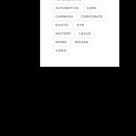
AUTOMOTIVE
CARS
CARWASH
CORPORATE
EXOTIC
GTR
HISTORY
LEXUS
NISMO
NISSAN
VIDEO