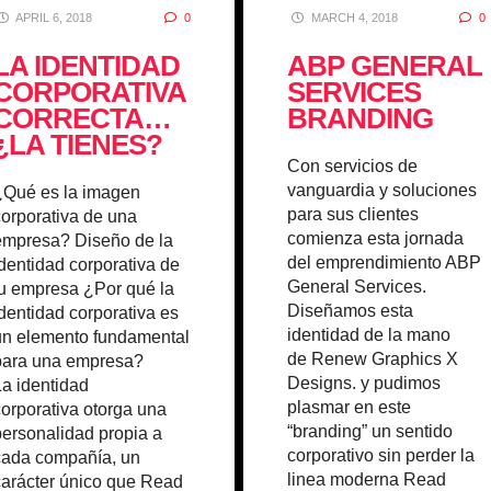
APRIL 6, 2018
0
MARCH 4, 2018
0
LA IDENTIDAD
ABP GENERAL
CORPORATIVA
SERVICES
CORRECTA…
BRANDING
¿LA TIENES?
Con servicios de
vanguardia y soluciones
¿Qué es la imagen
para sus clientes
corporativa de una
comienza esta jornada
empresa? Diseño de la
del emprendimiento ABP
identidad corporativa de
General Services.
tu empresa ¿Por qué la
Diseñamos esta
identidad corporativa es
identidad de la mano
un elemento fundamental
de Renew Graphics X
para una empresa?
Designs. y pudimos
La identidad
plasmar en este
corporativa otorga una
“branding” un sentido
personalidad propia a
corporativo sin perder la
cada compañía, un
linea moderna
Read
carácter único que
Read