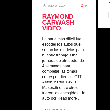
JULY 26, 2017
0
RAYMOND
CARWASH
VIDEO
La parte más dificil fue
escoger los autos que
serían los modelos para
nuestro trabajo. Una
jornada de alrededor de
4 semanas para
completar las tomas
correspondientes. GTR,
Aston Martin, Lexus,
Maseratti entre otros
fueron los escogidos. Un
auto por
Read more …
ASTONMARTIN