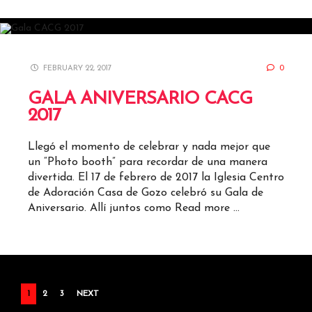
FEBRUARY 22, 2017
0
GALA ANIVERSARIO CACG
2017
Llegó el momento de celebrar y nada mejor que
un “Photo booth” para recordar de una manera
divertida. El 17 de febrero de 2017 la Iglesia Centro
de Adoración Casa de Gozo celebró su Gala de
Aniversario. Allí juntos como
Read more …
POSTS
1
2
3
NEXT
PAGINATION