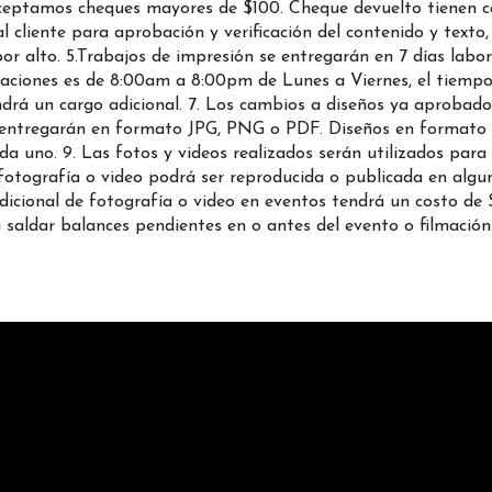
eptamos cheques mayores de $100. Cheque devuelto tienen car
l cliente para aprobación y verificación del contenido y texto
r alto. 5.Trabajos de impresión se entregarán en 7 días labora
eraciones es de 8:00am a 8:00pm de Lunes a Viernes, el tiempo
endrá un cargo adicional. 7. Los cambios a diseños ya aprobad
e entregarán en formato JPG, PNG o PDF. Diseños en formato 
a uno. 9. Las fotos y videos realizados serán utilizados para
otografía o video podrá ser reproducida o publicada en algun
adicional de fotografía o video en eventos tendrá un costo de
á saldar balances pendientes en o antes del evento o filmación