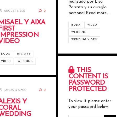
realizado por Lisa
Porrata y su arreglo
AUGUST 3, 2017
0
personal
Read more …
MISAEL Y AIXA
BODA
VIDEO
FIRST
WEDDING
IMPRESSION
VIDEO
WEDDING VIDEO
BODA
HISTORY
VIDEO
WEDDING
THIS
CONTENT IS
PASSWORD
PROTECTED
JANUARY 5, 2017
0
ALEXIS Y
To view it please enter
CORAL
your password below
WEDDING