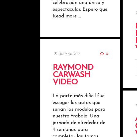
celebración una única y
espectacular. Espero que
Read more …
JULY 26, 2017
0
RAYMOND
CARWASH
VIDEO
La parte más dificil fue
escoger los autos que
serían los modelos para
nuestro trabajo. Una
jornada de alrededor de
4 semanas para
completar las tomas