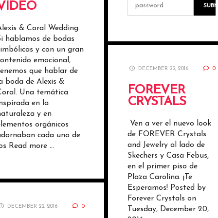
VIDEO
Alexis & Coral Wedding.
Si hablamos de bodas
simbólicas y con un gran
contenido emocional,
DECEMBER 22, 2016
0
tenemos que hablar de
la boda de Alexis &
FOREVER
Coral. Una temática
CRYSTALS
inspirada en la
naturaleza y en
Ven a ver el nuevo look
elementos orgánicos
de FOREVER Crystals
adornaban cada uno de
and Jewelry al lado de
los
Read more …
Skechers y Casa Febus,
en el primer piso de
Plaza Carolina. ¡Te
Esperamos! Posted by
Forever Crystals on
DECEMBER 22, 2016
0
Tuesday, December 20,