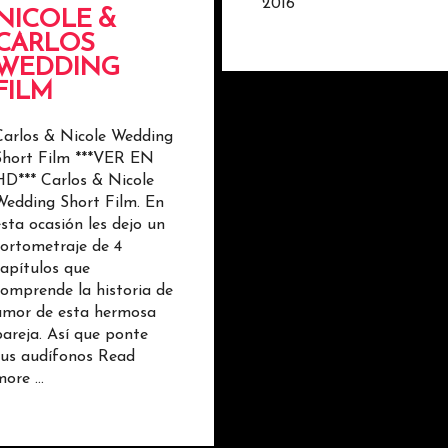
2016
NICOLE &
CARLOS
WEDDING
FILM
Carlos & Nicole Wedding
Short Film ***VER EN
HD*** Carlos & Nicole
Wedding Short Film. En
esta ocasión les dejo un
cortometraje de 4
capítulos que
comprende la historia de
amor de esta hermosa
pareja. Así que ponte
tus audífonos
Read
more …