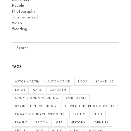
People
Photography
Uncategorized
Video
Wedding
TAGS
ASTONMARTIN
AUTOMOTIVE
BODA
BRANDING
BRIDE
CARS
CARWASH
CODY & ANNA WEDDING
CORPORATE
DAVID’S TENT WEDDING
DC WEDDING PHOTOGRAPHY
EMBASSY CHURCH WEDDING
EXOTIC
FAITH
FAMILY
GROOM
GTR
HISTORY
IDENTITY
LEXUS
LOGO
MUSIC
NISMO
NISSAN