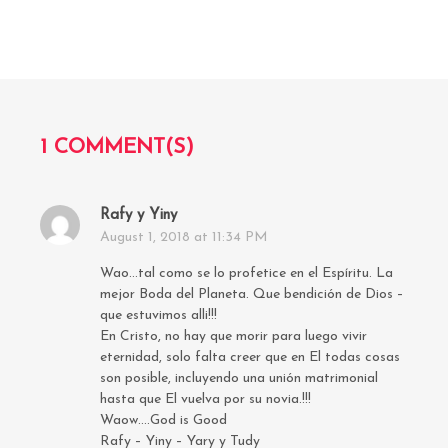
1 COMMENT(S)
Rafy y Yiny
s
August 1, 2018 at 11:34 PM
a
y
Wao…tal como se lo profetice en el Espíritu. La
s
mejor Boda del Planeta. Que bendición de Dios –
:
que estuvimos alli!!!
En Cristo, no hay que morir para luego vivir
eternidad, solo falta creer que en El todas cosas
son posible, incluyendo una unión matrimonial
hasta que El vuelva por su novia.!!!
Waow….God is Good
Rafy – Yiny – Yary y Tudy