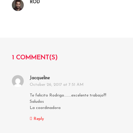
ROD
1 COMMENT(S)
Jacqueline
s
October 26, 2017 at 7:51 AM
a
y
Te felicito Rodrigo……..excelente trabajo!!!
s
Saludos
:
La coordinadora
Reply