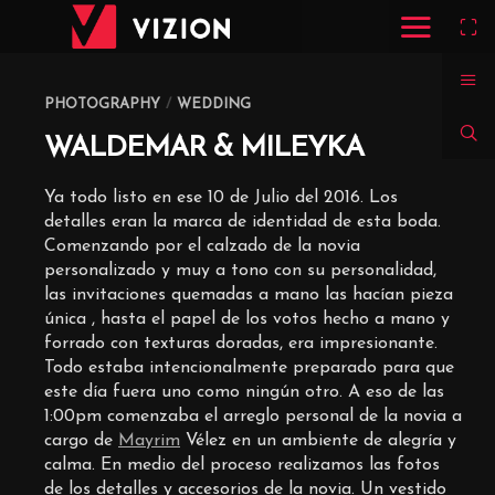
Warning
:
A
PHOTOGRAPHY
/
WEDDING
non-
numeric
WALDEMAR & MILEYKA
value
encountered
in
/www/wwwroot/vizioncreativegroup.com/wp-
Ya todo listo en ese 10 de Julio del 2016. Los
content/themes/photon-
detalles eran la marca de identidad de esta boda.
a13/advance/cpt_album.php
on
Comenzando por el calzado de la novia
line
personalizado y muy a tono con su personalidad,
520
las invitaciones quemadas a mano las hacían pieza
Warning
:
única , hasta el papel de los votos hecho a mano y
A
non-
forrado con texturas doradas, era impresionante.
numeric
Todo estaba intencionalmente preparado para que
value
este día fuera uno como ningún otro. A eso de las
encountered
in
1:00pm comenzaba el arreglo personal de la novia a
/www/wwwroot/vizioncreativegroup.com/wp-
cargo de
Mayrim
Vélez en un ambiente de alegría y
content/themes/photon-
a13/advance/cpt_album.php
calma. En medio del proceso realizamos las fotos
on
de los detalles y accesorios de la novia. Un vestido
line