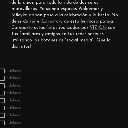
/www/wwwroot/vizioncreativegroup.com/wp-
de la unión para toda la vida de dos seres
content/themes/photon-
maravillosos. Ya siendo esposos Waldemar y
a13/advance/cpt_album.php
on
Mileyka abrían paso a la celebración y la fiesta. No
line
dejes de ver el
Lovestory
de esta hermosa pareja.
520
Comparte estas fotos realizadas por
VIZION
con
Ya
tus familiares y amigos en tus redes sociales
casi
utilizando los botones de “social media”. ¡Que lo
listo
el
disfruten!
arreglo
personal
a
cargo
de
Mayrim
Vélez.
Wedding
Photography
by
Vizion
©2017
Warning
:
A
non-
numeric
value
encountered